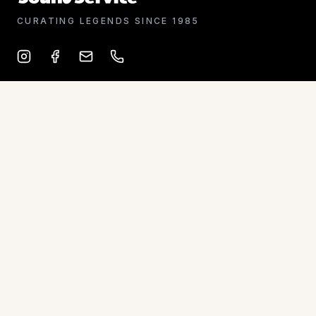
CURATING LEGENDS SINCE 1985
QUICK LINKS
Latest
Sound
Service
About
Catalog
Contact
CONTACT